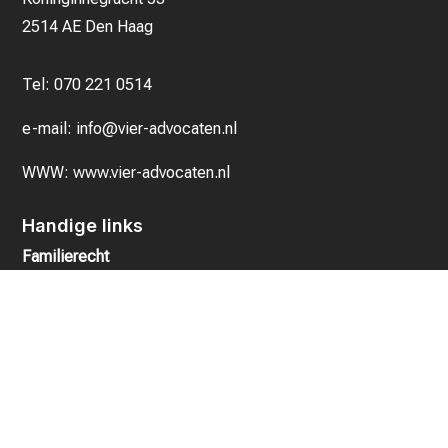
2514 AE Den Haag
Tel:
070 221 0514
e-mail:
info@vier-advocaten.nl
WWW:
www.vier-advocaten.nl
Handige links
Familierecht
Huurrecht
Strafrecht
Advocaten
Advocaten
Jean-François Grégoire