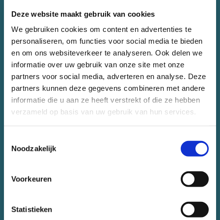
Deze website maakt gebruik van cookies
We gebruiken cookies om content en advertenties te
personaliseren, om functies voor social media te bieden
en om ons websiteverkeer te analyseren. Ook delen we
informatie over uw gebruik van onze site met onze
partners voor social media, adverteren en analyse. Deze
partners kunnen deze gegevens combineren met andere
Fleur is afgestudeerd in de richtingen strafrecht en
informatie die u aan ze heeft verstrekt of die ze hebben
jeugdrecht en zij heeft tijdens haar studie
verzameld op basis van uw gebruik van hun services.
verschillende stages gelopen bij
advocatenkantoren, waaronder bij VIER advocaten.
Die stage beviel erg goed, waardoor zij nu met veel
Toestemmingsselectie
Noodzakelijk
enthousiasme zelf werkzaam is als betrokken
advocaat bij ons kantoor. Fleur is werkzaam in de
familie-, jeugd- en strafrechtpraktijk.
Voorkeuren
Fleur Meershoek
Statistieken
Familierecht, strafrecht en jeugdrecht