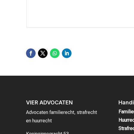
VIER ADVOCATEN
Handi
Familie
Advocaten familierecht, strafrecht
Huurre
en huurrecht
Strafre
Koninginnegracht 53