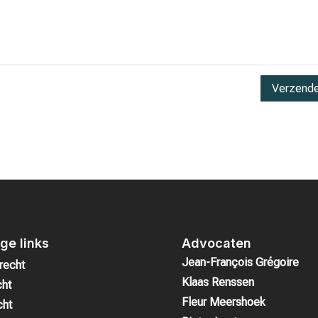
Verzend
ge links
Advocaten
Jean-François Grégoire
recht
Klaas Renssen
cht
Fleur Meershoek
cht