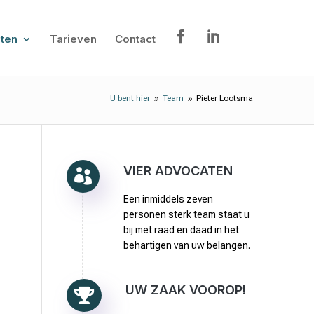
ten
Tarieven
Contact
U bent hier
Team
Pieter Lootsma
9
9
VIER ADVOCATEN

Een inmiddels zeven
personen sterk team staat u
bij met raad en daad in het
behartigen van uw belangen.
UW ZAAK VOOROP!
