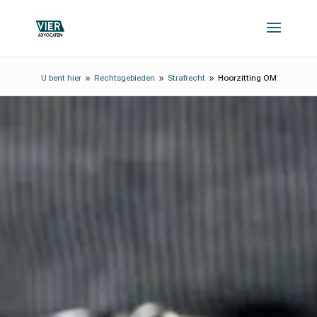
U bent hier
Rechtsgebieden
Strafrecht
Hoorzitting OM
9
9
9