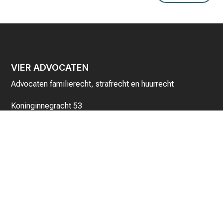
VIER ADVOCATEN
Advocaten familierecht, strafrecht en huurrecht
Koninginnegracht 53
2514 AE Den Haag
Tel:
070 221 0514
e-mail:
info@vier-advocaten.nl
WWW:
www.vier-advocaten.nl
Handige links