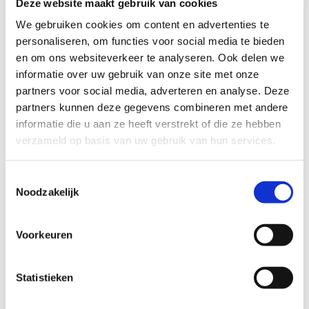
Deze website maakt gebruik van cookies
We gebruiken cookies om content en advertenties te
Indien u een zaak heeft, neem contact met ons op via
personaliseren, om functies voor social media te bieden
telefoonnummer:
070 221 0514
en om ons websiteverkeer te analyseren. Ook delen we
informatie over uw gebruik van onze site met onze
Strafrecht
partners voor social media, adverteren en analyse. Deze
partners kunnen deze gegevens combineren met andere
Oproep politieverhoor
informatie die u aan ze heeft verstrekt of die ze hebben
verzameld op basis van uw gebruik van hun services.
Aanhouding
Voorlopige hechtenis
Toestemmingsselectie
Noodzakelijk
Strafbeschikking
Voorkeuren
Hoorzitting OM
Dagvaarding
Statistieken
Jeugdstrafrecht