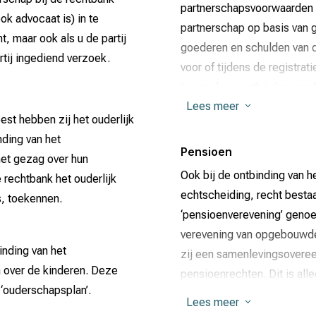
bekeken of de andere echtg
partnerschapsvoorwaarden h
ok advocaat is) in te
gedeeltelijk) in die behoef
de procedure) eens zijn
partnerschap op basis van 
t, maar ook als u de partij
een partij om de behoefte v
 met behulp van een
goederen en schulden van 
rtij ingediend verzoek.
an het partnerschap
voor of tijdens de registra
Lees hier meer over
partne
In geval van ontbinding va
 gemaakte afspraken vast te
Lees meer
3
goederen 50/50 worden ver
st hebben zij het ouderlijk
eze afspraken tot stand met
Soms doet zich een uitvoer
ding van het
tor. Die afspraken worden
Pensioen
schulden niet in die gemeen
et gezag over hun
Ook bij de ontbinding van he
geval bij ‘verknochte goede
 rechtbank het ouderlijk
en geregeld, bijvoorbeeld
echtscheiding, recht bestaa
alleen in de gemeenschap va
s, toekennen.
ralimentatie, de verdeling
‘pensioenverevening’ genoe
tegen verzet. In gewoon Ne
n de
verevening van opgebouwde
zodanig verbonden zijn met 
kt over deskundige
inding van het
zij een samenlevingsovere
als het ware blijft ‘kleven’ a
f als ontbindingsmediator
 over de kinderen. Deze
pensioenrechten. Dit is alle
Ook goederen waarvan bij tes
‘ouderschapsplan’.
partnerschapsvoorwaarden o
gemeenschap vallen, valle
Lees meer
3
Als partijen door de notaris