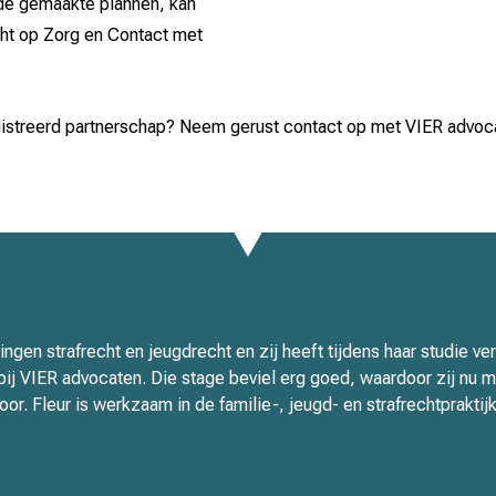
n de gemaakte plannen, kan
over een bepaald vermogen, 
cht op Zorg en Contact met
erfenis of schenking heeft 
verrekening. Een voorwaarde
geregistreerd partnerschap 
gistreerd partnerschap? Neem gerust contact op met VIER advo
vermogen (aantoonbaar) is 
tingen strafrecht en jeugdrecht en zij heeft tijdens haar studie v
ij VIER advocaten. Die stage beviel erg goed, waardoor zij nu 
or. Fleur is werkzaam in de familie-, jeugd- en strafrechtpraktijk