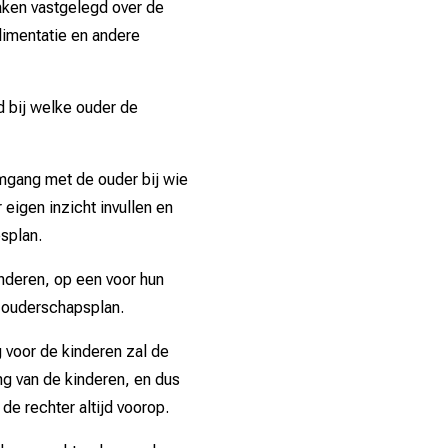
aken vastgelegd over de
In een convenant kunnen af
partnerschapsvoorwaarden h
limentatie en andere
gemaakt. Dat geldt voor he
afspraken nakomen.
‘nabestaandenpensioen’) da
Vaak is er in deze voorwa
In sommige gevallen kan oo
 bij welke ouder de
opgenomen. In zo’n beding i
eigen beheer) in een eigen
overgespaard inkomen – dat 
opgebouwd naar een apart
een jaar min alle kosten va
mgang met de ouder bij wie
behoeve van de andere (ex
praktijk voeren de partners d
eigen inzicht invullen en
pensioenaanspraken van de a
Dat heeft tot (onbedoeld) g
splan.
wanbeheer van de onderneme
relatie aanwezig is wordt v
rook opgaan.
inderen, op een voor hun
de waarde van het vermogen 
t ouderschapsplan.
nakomen van deze afspraak
Het is mogelijk dit te voo
 voor de kinderen zal de
‘tegenbewijs’ worden inged
ng van de kinderen, en dus
dat een partij zijn of haar
 de rechter altijd voorop.
de 50/50-verdeling in dat sp
bijvoorbeeld kan aantonen d