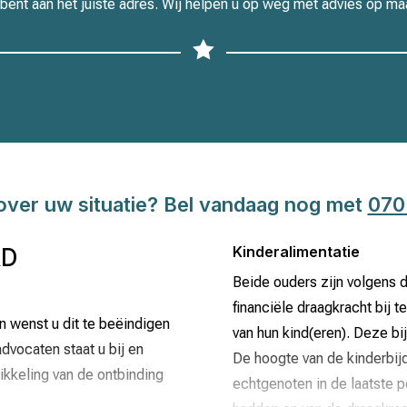
bent aan het juiste adres. Wij helpen u op weg met advies op ma

over uw situatie? Bel vandaag nog met
070
Kinderalimentatie
RD
Beide ouders zijn volgens d
financiële draagkracht bij 
 wenst u dit te beëindigen
van hun kind(eren). Deze b
dvocaten staat u bij en
De hoogte van de kinderbijd
kkeling van de ontbinding
echtgenoten in de laatste 
.