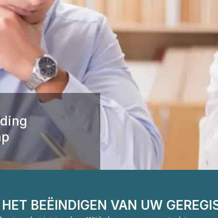
nding
ap
 HET BEËINDIGEN VAN UW GEREG