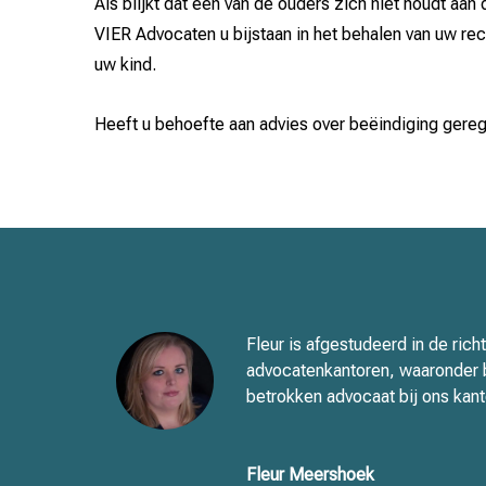
Als blijkt dat één van de ouders zich niet houdt aa
VIER Advocaten u bijstaan in het behalen van uw re
uw kind.
Heeft u behoefte aan advies over beëindiging gere
Fleur is afgestudeerd in de rich
advocatenkantoren, waaronder b
betrokken advocaat bij ons kanto
Fleur Meershoek