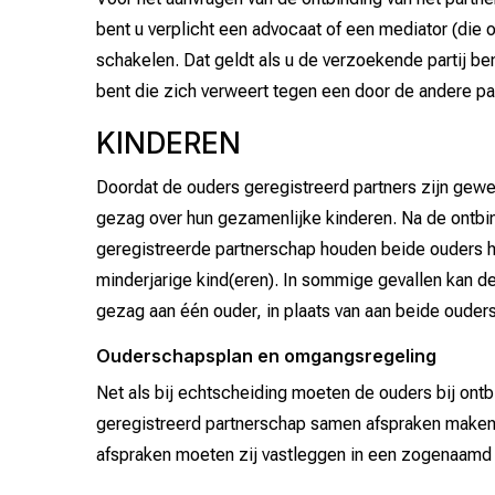
ontbinding van het geregistreerde partnerschap.
bent u verplicht een advocaat of een mediator (die o
Wanneer de partners het wél van tevoren (dus voor 
schakelen. Dat geldt als u de verzoekende partij ben
over de gevolgen van de ontbinding dan moeten zij,
bent die zich verweert tegen een door de andere pa
advocaat, een gezamenlijk verzoek tot ontbinding v
indienen.
KINDEREN
In dat gezamenlijk verzoek vragen zij de rechter de
Doordat de ouders geregistreerd partners zijn gewee
leggen in de uitspraak. Over het algemeen komen d
gezag over hun gezamenlijke kinderen. Na de ontbin
behulp van twee advocaten of een ontbindingsmedia
geregistreerde partnerschap houden beide ouders h
vastgelegd in een overeenkomst.
minderjarige kind(eren). In sommige gevallen kan de
Daarin kunnen veel verschillende onderwerpen word
gezag aan één ouder, in plaats van aan beide ouder
afspraken over de kinderen, de hoogte van de partne
van de huwelijksgemeenschap of de afwikkeling va
Ouderschapsplan en omgangsregeling
partnerschapsvoorwaarden. VIER advocaten beschi
Net als bij echtscheiding moeten de ouders bij ontb
advocaten die voor één partij op kunnen te treden o
geregistreerd partnerschap samen afspraken maken
voor beide partijen.
afspraken moeten zij vastleggen in een zogenaamd 