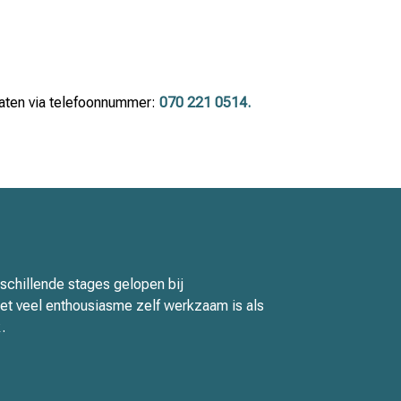
of dat hij of zij tijdens het partnerschap een
ontvangen, dan blijft dat vermogen buiten de
 is dan wel dat dit vermogen aan het einde van het
nog steeds (aantoonbaar) aanwezig is of dat dit
caten via telefoonnummer:
070 221 0514.
geïnvesteerd in ander vermogen.
erschillende stages gelopen bij
met veel enthousiasme zelf werkzaam is als
.