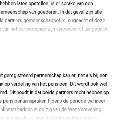
enoot voldoende draagkracht heeft om (al dan niet
ebben laten opstellen, is er sprake van een
te te voorzien. De draagkracht is het vermogen van
gemeenschap van goederen. In dat geval zijn alle
an de andere partij te kunnen voorzien.
de partners gemeenschappelijk, ongeacht of deze
tie van het partnerschap zijn verworven of aangegaan.
ralimentatie
.
n het partnerschap zal de gemeenschap van
deeld.
ing voor, waardoor bepaalde goederen en/of
schap van goederen vallen. Dit is bijvoorbeeld het
t geregistreerd partnerschap kan er, net als bij een
ren en schulden’, waarbij geldt dat die goederen
n op verdeling van het pensioen. Dit wordt ook wel
llen voor zover de verknochtheid zich hier niet
md. Dit houdt in dat beide partners recht hebben op
derlands betekent dit dat die goederen of schulden
 pensioenaanspraken tijdens de periode wanneer
een van beide partners, dat dit goed of die schuld
enkomst hadden in de zin van de Wet Verevening
an die partner.
en anders als partijen dit hebben uitgesloten in
tament, of bij gift is bepaald, dat zij buiten de
f in een ontbindingsconvenant.
n niet in de gemeenschap van goederen.
 (voor of tijdens de samenleving)