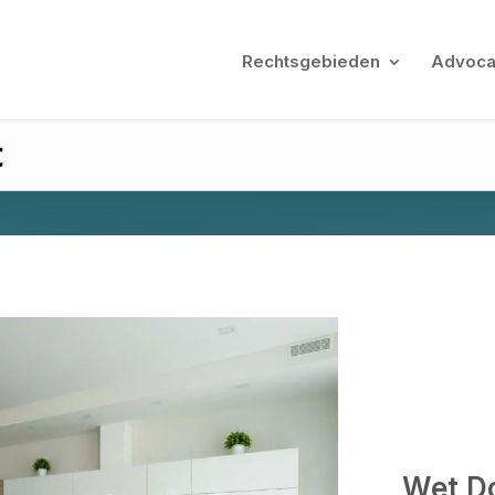
Rechtsgebieden
Advoca
t
Wet D